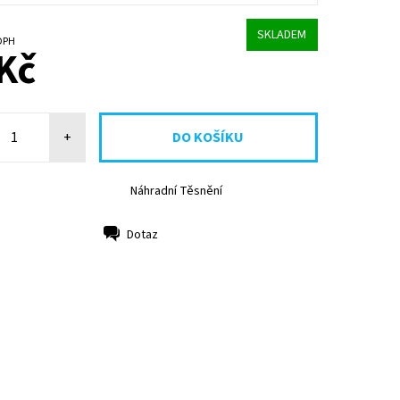
SKLADEM
bez DPH
Kč
+
Náhradní Těsnění
Dotaz