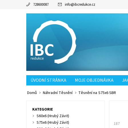
728600087
info
@
ibcredukce.cz
ÚVODNÍ STRÁNKA
MOJE OBJEDNÁVKA
JA
POŠTOVNÉ SK OD 90KČ
Domů
Náhradní Těsnění
Těsnění na S75x6 SBR
KATEGORIE
S60x6 (Hrubý Závit)
S75x6 (Hrubý Závit)
187