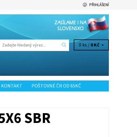
PŘIHLÁŠENÍ
0 ks /
0 Kč
KONTAKT
POŠTOVNÉ ČR OD 65KČ
5X6 SBR