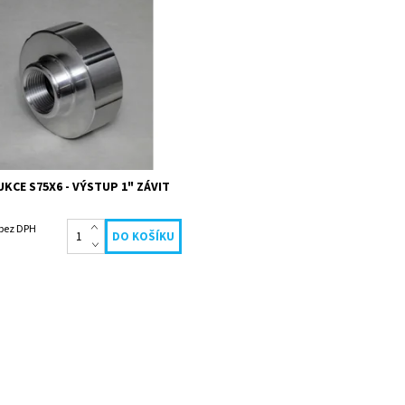
ost:
Skladem
183
UKCE S75X6 - VÝSTUP 1" ZÁVIT
 bez DPH