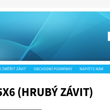
K ZMĚŘIT ZÁVIT
OBCHODNÍ PODMÍNKY
NAPIŠTE NÁM
5X6 (HRUBÝ ZÁVIT)