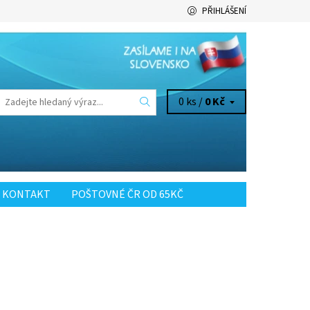
PŘIHLÁŠENÍ
0 ks /
0 Kč
KONTAKT
POŠTOVNÉ ČR OD 65KČ