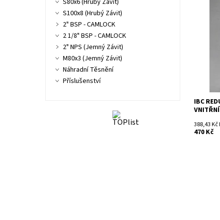
Dostupn
S80x6 (Hrubý Závit)
Kód:
S100x8 (Hrubý Závit)
2" BSP - CAMLOCK
2 1/8" BSP - CAMLOCK
2" NPS (Jemný Závit)
M80x3 (Jemný Závit)
Náhradní Těsnění
Příslušenství
IBC RED
VNITŘNÍ
388,43 Kč
470 Kč