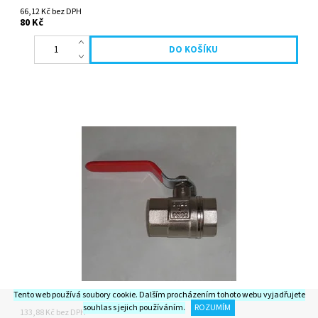
66,12 Kč bez DPH
80 Kč
KULOVÝ VENTIL 1" MM - MOSAZ
Tento web používá soubory cookie. Dalším procházením tohoto webu vyjadřujete
souhlas s jejich používáním.
ROZUMÍM
133,88 Kč bez DPH