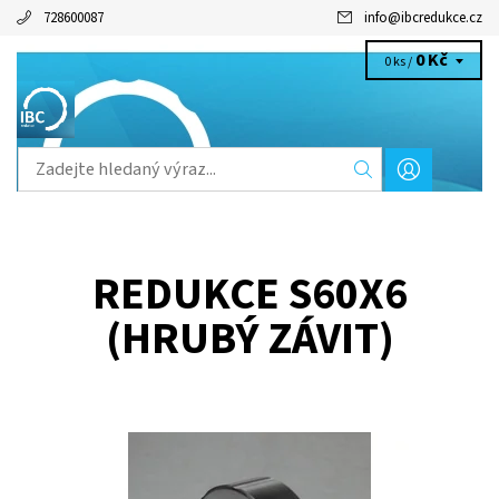
728600087
info
@
ibcredukce.cz
0 Kč
0 ks /
REDUKCE S60X6
(HRUBÝ ZÁVIT)