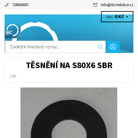
728600087
info
@
ibcredukce.cz
0 Kč
0 ks /
TĚSNĚNÍ NA S80X6 SBR
190