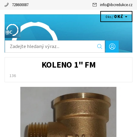
728600087
info
@
ibcredukce.cz
0 Kč
0 ks /
KOLENO 1" FM
136