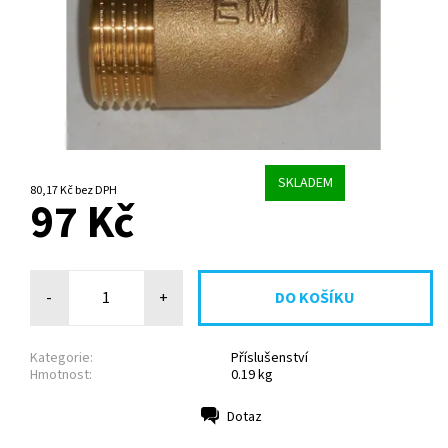
SKLADEM
80,17 Kč bez DPH
97 Kč
-
+
Kategorie:
Příslušenství
Hmotnost:
0.19 kg
Dotaz
Tisk