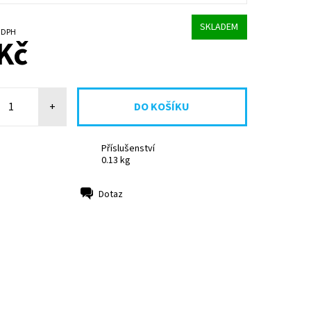
SKLADEM
č bez DPH
Kč
+
Příslušenství
0.13 kg
Dotaz