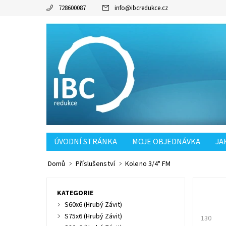
728600087
info
@
ibcredukce.cz
ÚVODNÍ STRÁNKA
MOJE OBJEDNÁVKA
JA
POŠTOVNÉ SK OD 90KČ
Domů
Příslušenství
Koleno 3/4" FM
KATEGORIE
S60x6 (Hrubý Závit)
S75x6 (Hrubý Závit)
130