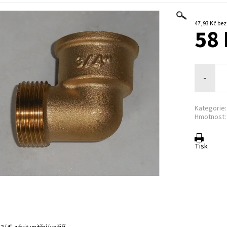
47,93 K
58 
-
Kategorie:
Hmotnost:
Tisk