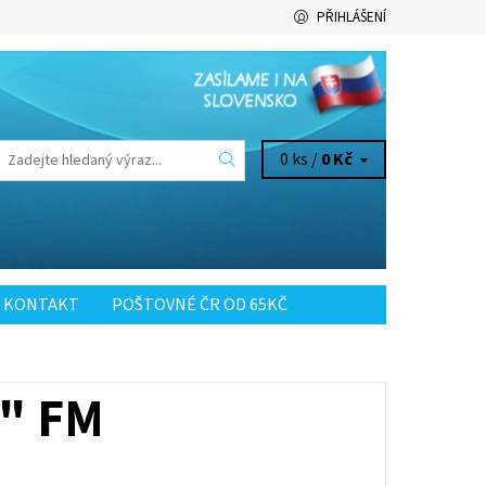
PŘIHLÁŠENÍ
0 ks /
0 Kč
KONTAKT
POŠTOVNÉ ČR OD 65KČ
" FM