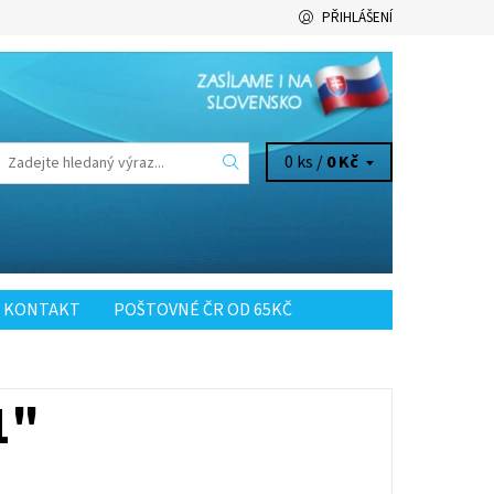
PŘIHLÁŠENÍ
0 ks /
0 Kč
KONTAKT
POŠTOVNÉ ČR OD 65KČ
1"