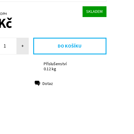
SKLADEM
č bez DPH
Kč
+
Příslušenství
0.12 kg
Dotaz