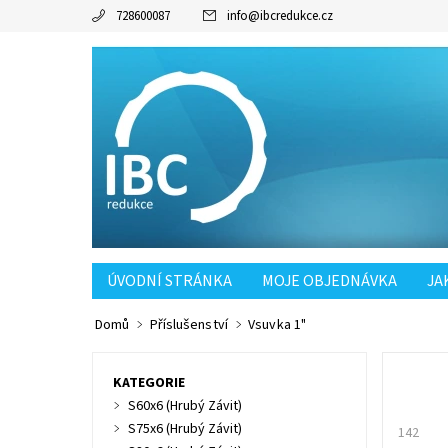
728600087
info
@
ibcredukce.cz
ÚVODNÍ STRÁNKA
MOJE OBJEDNÁVKA
JA
POŠTOVNÉ SK OD 90KČ
Domů
Příslušenství
Vsuvka 1"
KATEGORIE
S60x6 (Hrubý Závit)
S75x6 (Hrubý Závit)
142