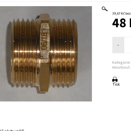
39,67 K
48 
-
Kategorie:
Hmotnost:
Tisk