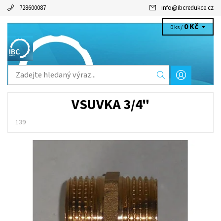
728600087
info
@
ibcredukce.cz
0 Kč
0 ks /
VSUVKA 3/4"
139