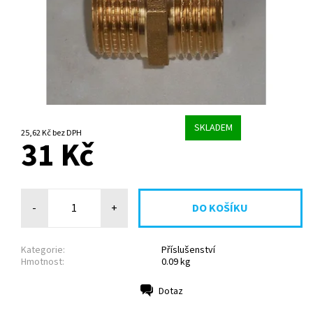
SKLADEM
25,62 Kč bez DPH
31 Kč
-
+
Kategorie:
Příslušenství
Hmotnost:
0.09 kg
Dotaz
Tisk