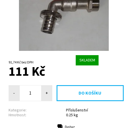
SKLADEM
91,74 Kč bez DPH
111 Kč
-
+
Kategorie:
Příslušenství
Hmotnost:
0.25 kg
Dotaz