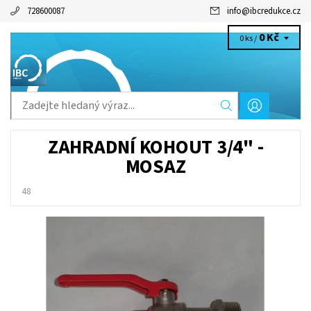
728600087
info
@
ibcredukce.cz
0 Kč
0 ks /
ZAHRADNÍ KOHOUT 3/4" -
MOSAZ
48