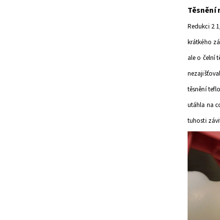
Těsnění 
Redukci 2 
krátkého
zá
ale o čelní 
nezajišťova
těsnění tef
utáhla na c
tuhosti závi