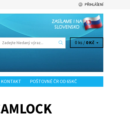
PŘIHLÁŠENÍ
0 ks /
0 Kč
KONTAKT
POŠTOVNÉ ČR OD 65KČ
 CAMLOCK