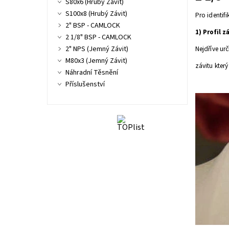
S80x6 (Hrubý Závit)
S100x8 (Hrubý Závit)
Pro identif
2" BSP - CAMLOCK
1) Profil z
2 1/8" BSP - CAMLOCK
2" NPS (Jemný Závit)
Nejdříve urč
M80x3 (Jemný Závit)
závitu kter
Náhradní Těsnění
Příslušenství