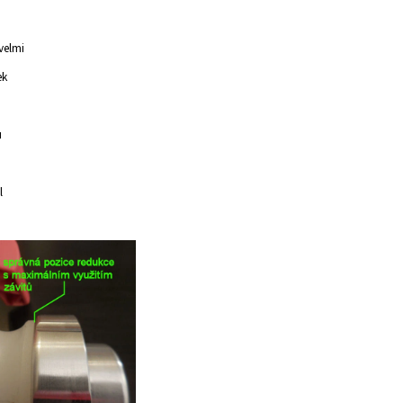
velmi
ek
u
l