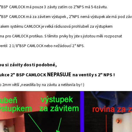
/8"BSP CAMLOCK má pouze 3 závity zatím co 2"NPS má 5-6závitu.
/8"BSP CAMLOCK má za závitem výstupek , 2"NPS nemá výstupek ale má pod záv
nakem systému CAMLOCK je velká rádiusová prohlubeň za výstupkem
čena pro CAMLOCK protikus.
S těmito prvky by jste s jistotou měli rozpoznat
áš ventil 2 1/8"BSP CAMLOCK nebo nežádoucí 2" NPS.
sou si závity dosti podobné,
NEPASUJE
dukce 2" BSP CAMLOCK
na ventily s 2" NPS !
o 2mm větší ,neseděla by na závitu a netěsnila by ! )