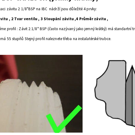
ikaci závitu 2 1/8"BSP na IBC nádrží jsou důležité 4 prvky:
ávitu , 2 Tvar ventilu , 3 Stoupání závitu ,4 Průměr závitu ,
íme profil :
Závit 2 1/8" BSP (často nazývaný jako jemný krátký) má standartní t
ý má 55 stupňů Stejný profil naleznete
třeba na instalatérské trubce.