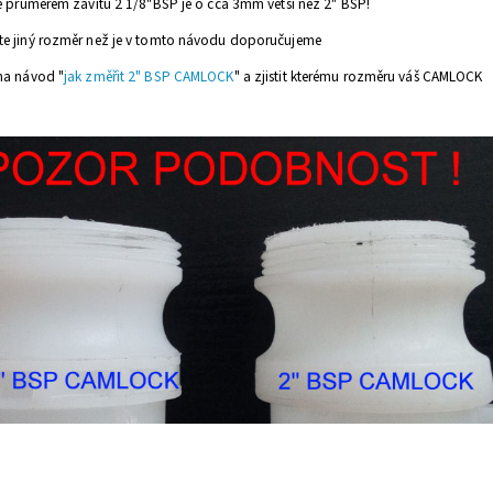
ze průměrem závitu 2 1/8"BSP je o cca 3mm větší než 2" BSP!
te jiný rozměr než je v tomto návodu doporučujeme
na návod "
jak změřit 2" BSP CAMLOCK
" a zjistit kterému rozměru váš CAMLOCK