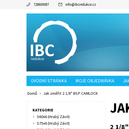
728600087
info
@
ibcredukce.cz
ÚVODNÍ STRÁNKA
MOJE OBJEDNÁVKA
JA
POŠTOVNÉ SK OD 90KČ
Domů
Jak změřit 2 1/8" BSP CAMLOCK
JA
KATEGORIE
S60x6 (Hrubý Závit)
S75x6 (Hrubý Závit)
2 1/8