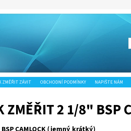
K ZMĚŘIT ZÁVIT
OBCHODNÍ PODMÍNKY
NAPIŠTE NÁM
K ZMĚŘIT 2 1/8" BSP
" BSP CAMLOCK (jemný krátký)