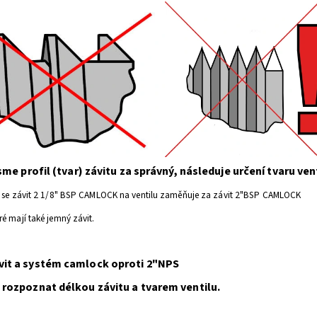
 jsme profil (tvar) závitu za správný, následuje určení tvaru ven
o se závit 2 1/8" BSP CAMLOCK na ventilu zaměňuje za závit 2"BSP CAMLOCK
ré mají také jemný
závit.
vit a systém camlock oproti 2"NPS
e rozpoznat délkou závitu a tvarem ventilu.