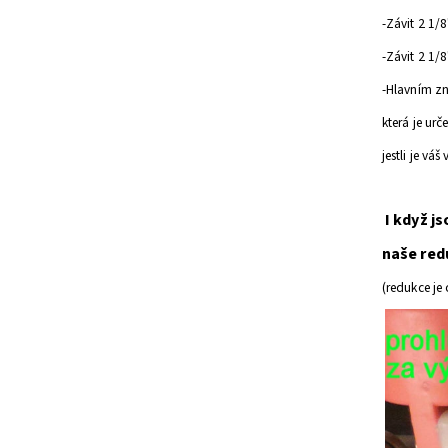
-Závit 2 1
-Závit 2 1
-Hlavním z
která je ur
jestli je v
I když j
naše re
(redukce je 