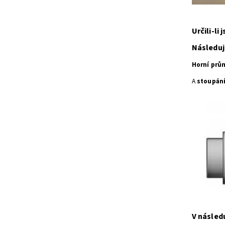
Určili-li
Následuj
Horní prů
A
stoupán
V následu