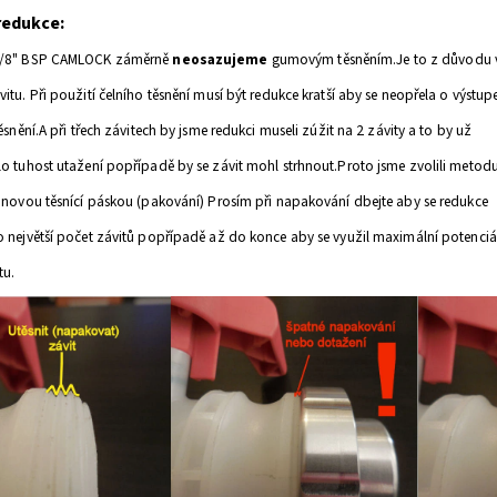
redukce:
1/8" BSP CAMLOCK záměrně
neosazujeme
gumovým těsněním.Je to z důvodu 
vitu. Při použití čelního těsnění musí být redukce kratší aby se neopřela o výstup
těsnění.A při třech závitech by jsme redukci museli zúžit na 2 závity a to by už
lo tuhost utažení popřípadě by se závit mohl strhnout.Proto jsme zvolili metod
lonovou těsnící páskou (pakování) Prosím při napakování dbejte aby se redukce
o největší počet závitů popřípadě až do konce aby se využil maximální potenciá
tu.