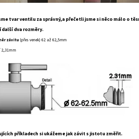
 jsme tvar ventilu za správný,a přečetli jsme si něco málo o tě
í další dva rozměry
.
měr závitu
(přes venek) 62 až 62,5mm
í
2,31mm
jících příkladech si ukážeme jak závit s jistotu změřit.