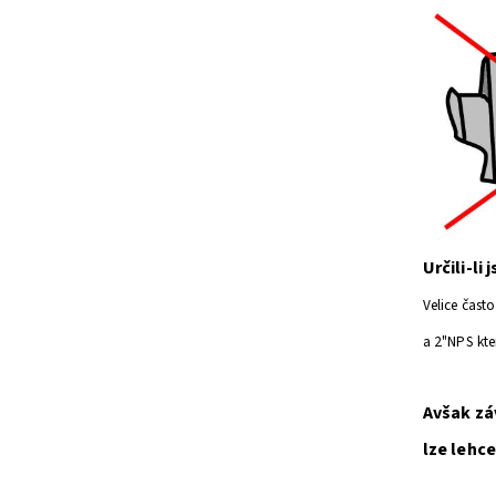
Určili-li
Velice čast
a 2"NPS kte
Avšak zá
lze lehc