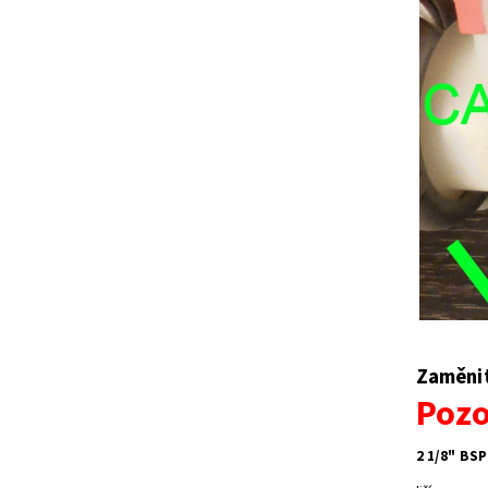
Zaměnit
Pozo
2 1/8" BS