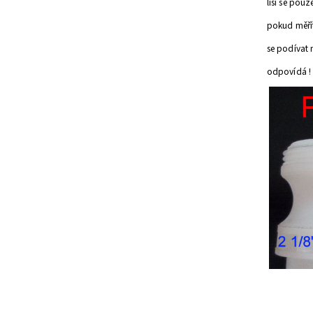
liší se pou
pokud měří
se podívat 
odpovídá !