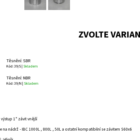
ZVOLTE VARIA
Těsnění: SBR
Kód: 39/S |
Skladem
Těsnění: NBR
Kód: 39/N |
Skladem
 výstup 1" závit vnější
 na nádrž - IBC 1000L , 800L , 50L a ostatní kompatibilní se závitem S60x6
 : Hliník