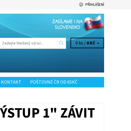
PŘIHLÁŠENÍ
0 ks /
0 Kč
KONTAKT
POŠTOVNÉ ČR OD 65KČ
VÝSTUP 1" ZÁVIT