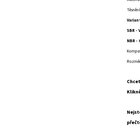
Těsněn
Varian
SBR - 
NBR - 
Kompati
Rozmě
Chcet
Klikn
Nejst
přečtě