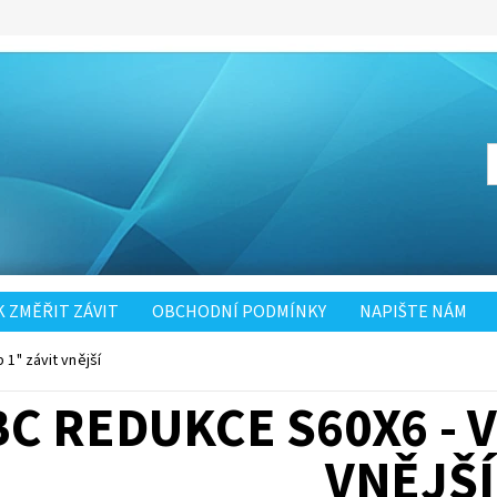
K ZMĚŘIT ZÁVIT
OBCHODNÍ PODMÍNKY
NAPIŠTE NÁM
 1" závit vnější
BC REDUKCE S60X6 - 
VNĚJŠÍ