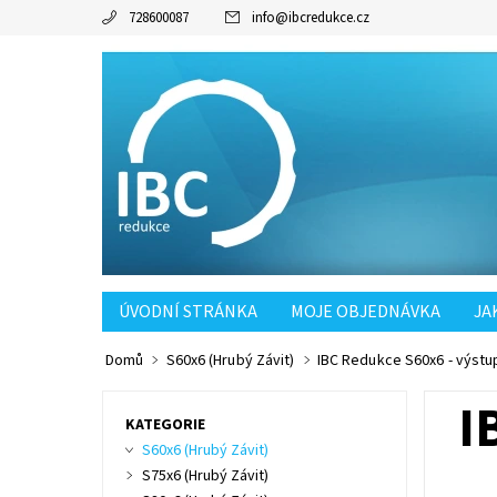
728600087
info
@
ibcredukce.cz
ÚVODNÍ STRÁNKA
MOJE OBJEDNÁVKA
JA
POŠTOVNÉ SK OD 90KČ
Domů
S60x6 (Hrubý Závit)
IBC Redukce S60x6 - výstup
I
KATEGORIE
S60x6 (Hrubý Závit)
S75x6 (Hrubý Závit)