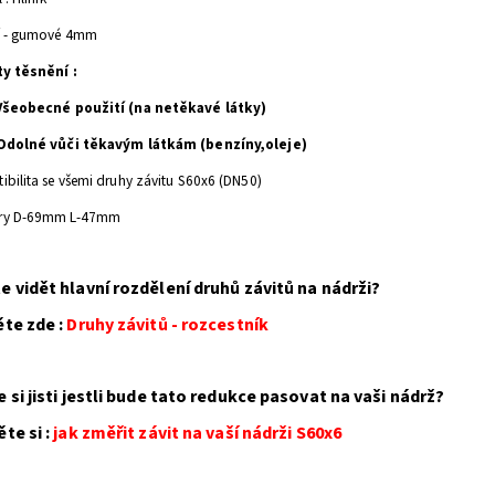
í - gumové 4mm
ty těsnění :
Všeobecné použití (na netěkavé látky)
Odolné vůči těkavým látkám (benzíny,oleje)
bilita se všemi druhy závitu S60x6 (DN50)
ry D-69mm L-47mm
e vidět hlavní rozdělení druhů závitů na nádrži?
ěte zde :
Druhy závitů - rozcestník
e si jisti jestli bude tato redukce pasovat na vaši nádrž?
te si :
j
ak změřit závit na vaší nádrži
S60x6