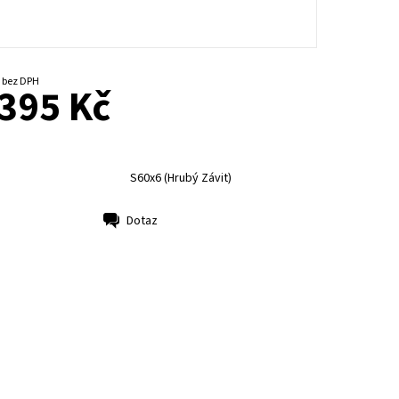
od 326,45 Kč bez DPH
395 Kč
S60x6 (Hrubý Závit)
Dotaz